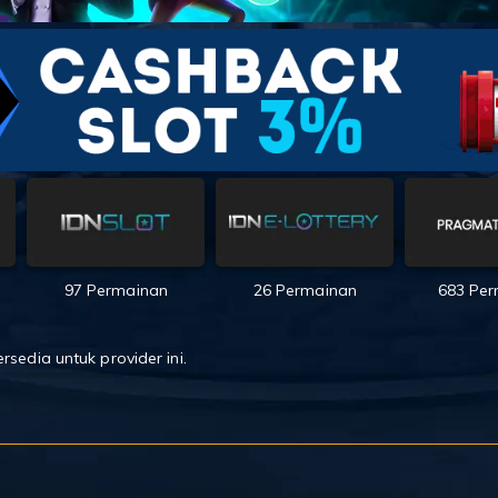
97 Permainan
26 Permainan
683 Pe
sedia untuk provider ini.