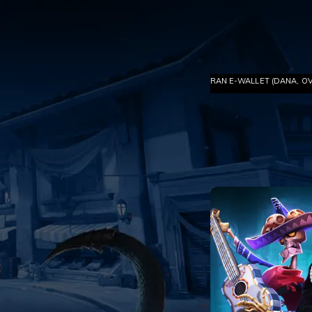
NFO : TELAH HADIR DI DEWAPOKER, PENDAFTARAN E-WALLET (DANA, OVO, GOP